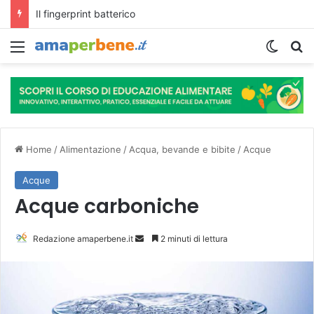
L’assunzione abituale di caffè modella il microbiota intestinale e modifica la fisiologia e le funzioni cognitive dell’ospite.
Menu
Cambi
R
Home
/
Alimentazione
/
Acqua, bevande e bibite
/
Acque
Acque
Acque carboniche
Redazione amaperbene.it
I
2 minuti di lettura
n
v
i
a