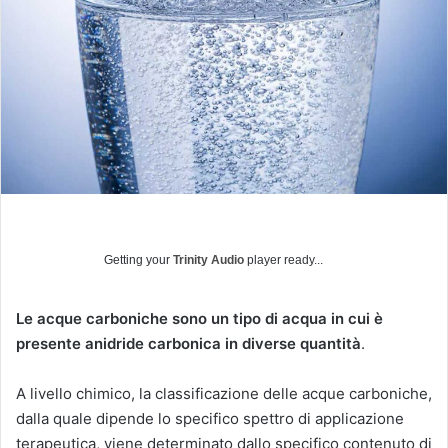
u
n
'
e
m
a
i
l
Getting your
Trinity Audio
player ready...
Le acque carboniche sono un tipo di acqua in cui è
presente anidride carbonica in diverse quantità
.
A livello chimico, la classificazione delle acque carboniche,
dalla quale dipende lo specifico spettro di applicazione
terapeutica, viene determinato dallo specifico contenuto di