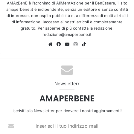
AMAxBenE è l’acronimo di AliMentAzione per il BenEssere, il sito
amaperbene.it è indipendente, senza un editore e senza conflitti
di interesse, non ospita pubblicità e, a differenza di molti altri siti
di informazione, l’accesso ai nostri articoli è completamente
gratuito. Per saperne di più contatta la redazione:
redazione@amaperbene.it
We
Fa
Yo
Ins
Tik
bsi
ce
u
tag
To
te
bo
Tu
ra
k
ok
be
m
Newsletterr
AMAPERBENE
Iscriviti alla Newsletter per ricevere i nostri aggiornamenti!
I
n