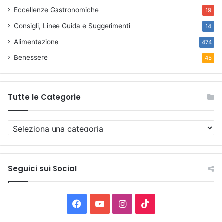
Eccellenze Gastronomiche
19
Consigli, Linee Guida e Suggerimenti
14
Alimentazione
474
Benessere
45
Tutte le Categorie
T
u
t
t
e
Seguici sui Social
l
e
C
F
Y
I
T
a
t