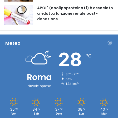
APOL1 (apolipoproteina L1) è associato
a ridotta funzione renale post-
donazione
Meteo
28
℃
Roma
35º - 25º
67%
1.34 km/h
Nuvole sparse
35
34
37
38
40
℃
℃
℃
℃
℃
Ven
Sab
Dom
Lun
Mar