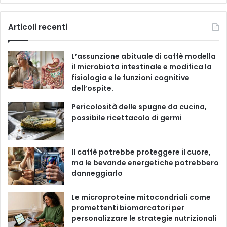
a
o
n
i
e
g
c
u
s
k
Articoli recenti
o
r
e
T
t
T
i
L’assunzione abituale di caffè modella
e
b
u
a
o
il microbiota intestinale e modifica la
fisiologia e le funzioni cognitive
o
b
g
k
dell’ospite.
o
e
r
Pericolosità delle spugne da cucina,
possibile ricettacolo di germi
k
a
m
Il caffè potrebbe proteggere il cuore,
ma le bevande energetiche potrebbero
danneggiarlo
Le microproteine ​​mitocondriali come
promettenti biomarcatori per
personalizzare le strategie nutrizionali