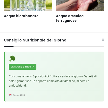
d
i
t
Acque bicarbonate
Acque arsenicali
e
ferruginose
r
r
a
n
Consiglio Nutrizionale del Giorno
e
a
VERDURE E FRUTTA
Consuma almeno 5 porzioni di frutta e verdura al giorno. Varietà di
colori garantisce un apporto completo di vitamine, minerali e
antiossidanti.
7 Agosto 2026