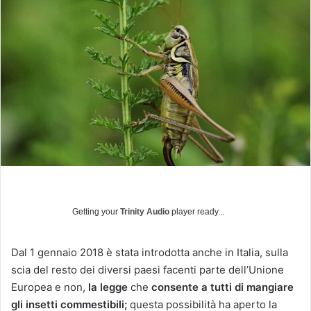
i
a
u
n
'
e
m
a
i
l
Getting your
Trinity Audio
player ready...
Dal 1 gennaio 2018 è stata introdotta anche in Italia, sulla
scia del resto dei diversi paesi facenti parte dell’Unione
Europea e non,
la legge
che
consente a tutti di mangiare
gli insetti commestibili;
questa possibilità ha aperto la