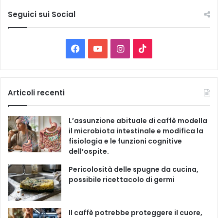
t
e
Seguici sui Social
l
e
C
F
Y
I
T
a
t
a
o
n
i
e
g
c
u
s
k
Articoli recenti
o
r
e
T
t
T
i
L’assunzione abituale di caffè modella
e
b
u
a
o
il microbiota intestinale e modifica la
fisiologia e le funzioni cognitive
o
b
g
k
dell’ospite.
o
e
r
Pericolosità delle spugne da cucina,
possibile ricettacolo di germi
k
a
m
Il caffè potrebbe proteggere il cuore,