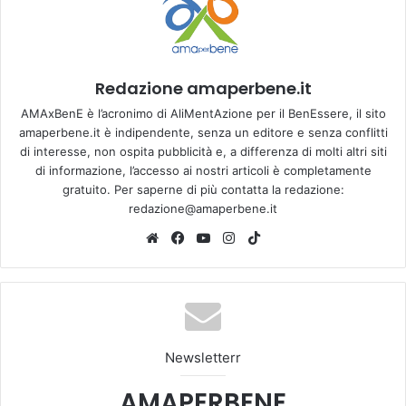
Redazione amaperbene.it
AMAxBenE è l’acronimo di AliMentAzione per il BenEssere, il sito
amaperbene.it è indipendente, senza un editore e senza conflitti
di interesse, non ospita pubblicità e, a differenza di molti altri siti
di informazione, l’accesso ai nostri articoli è completamente
gratuito. Per saperne di più contatta la redazione:
redazione@amaperbene.it
We
Fa
Yo
Ins
Tik
bsi
ce
u
tag
To
te
bo
Tu
ra
k
ok
be
m
Newsletterr
AMAPERBENE