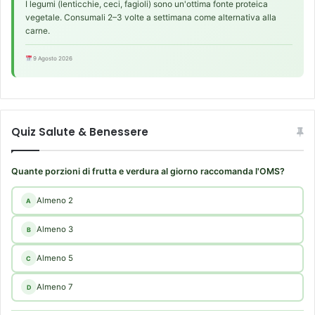
I legumi (lenticchie, ceci, fagioli) sono un'ottima fonte proteica
r
vegetale. Consumali 2–3 volte a settimana come alternativa alla
l
carne.
a
s
9 Agosto 2026
a
l
u
t
Quiz Salute & Benessere
e
Quante porzioni di frutta e verdura al giorno raccomanda l'OMS?
Almeno 2
A
Almeno 3
B
Almeno 5
C
Almeno 7
D