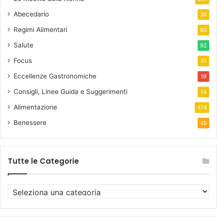
Abecedario
36
Regimi Alimentari
80
Salute
92
Focus
41
Eccellenze Gastronomiche
19
Consigli, Linee Guida e Suggerimenti
14
Alimentazione
474
Benessere
45
Tutte le Categorie
T
u
t