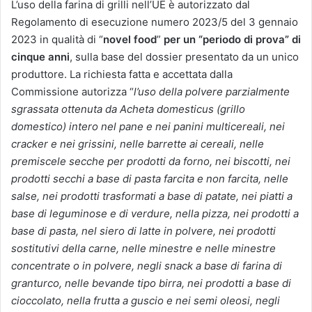
L’uso della farina di grilli nell’UE è autorizzato dal
Regolamento di esecuzione numero 2023/5 del 3 gennaio
2023 in qualità di “
novel food
”
per un “periodo di prova” di
cinque anni
, sulla base del dossier presentato da un unico
produttore. La richiesta fatta e accettata dalla
Commissione autorizza “
l’uso della polvere parzialmente
sgrassata ottenuta da Acheta domesticus (grillo
domestico) intero nel pane e nei panini multicereali, nei
cracker e nei grissini, nelle barrette ai cereali, nelle
premiscele secche per prodotti da forno, nei biscotti, nei
prodotti secchi a base di pasta farcita e non farcita, nelle
salse, nei prodotti trasformati a base di patate, nei piatti a
base di leguminose e di verdure, nella pizza, nei prodotti a
base di pasta, nel siero di latte in polvere, nei prodotti
sostitutivi della carne, nelle minestre e nelle minestre
concentrate o in polvere, negli snack a base di farina di
granturco, nelle bevande tipo birra, nei prodotti a base di
cioccolato, nella frutta a guscio e nei semi oleosi, negli