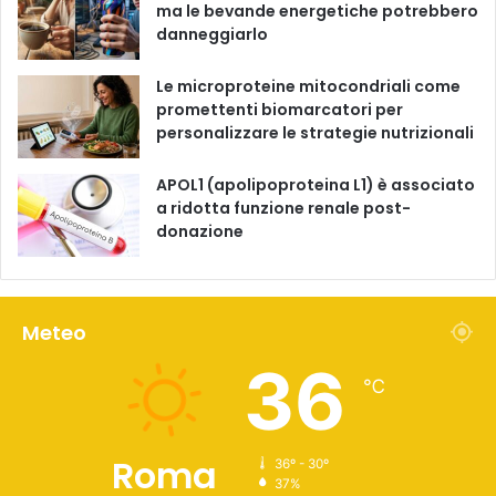
ma le bevande energetiche potrebbero
danneggiarlo
Le microproteine ​​mitocondriali come
promettenti biomarcatori per
personalizzare le strategie nutrizionali
APOL1 (apolipoproteina L1) è associato
a ridotta funzione renale post-
donazione
Meteo
36
℃
Roma
36º - 30º
37%