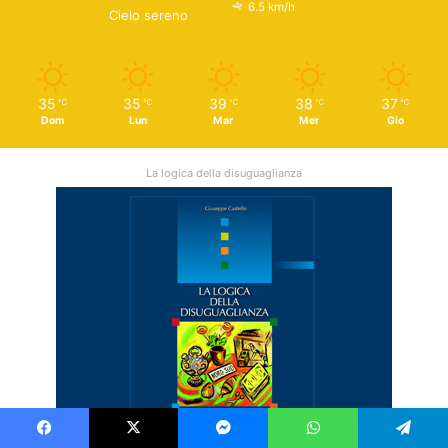
6.5 km/h
Cielo sereno
35
35
39
38
37
℃
℃
℃
℃
℃
Dom
Lun
Mar
Mer
Gio
La logica della disuguaglianza