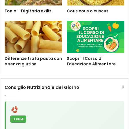
e
i
L
n
Fonio – Digitaria exilis
Cous cous o cuscus
.
a
s
c
o
s
t
i
:
Differenze tra la pasta con
Scopri il Corso di
u
e senza glutine
Educazione Alimentare
n
p
e
r
Consiglio Nutrizionale del Giorno
i
c
o
l
o
LEGUMI
p
e