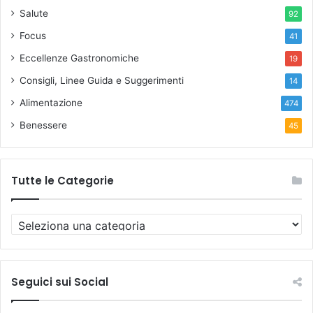
Salute
92
Focus
41
Eccellenze Gastronomiche
19
Consigli, Linee Guida e Suggerimenti
14
Alimentazione
474
Benessere
45
Tutte le Categorie
T
u
t
t
e
Seguici sui Social
l
e