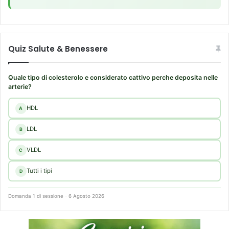
a
m
i
f
a
Quiz Salute & Benessere
m
i
l
Quale tipo di colesterolo e considerato cattivo perche deposita nelle
i
arterie?
a
r
HDL
A
i
LDL
B
VLDL
C
Tutti i tipi
D
Domanda 1 di sessione - 6 Agosto 2026