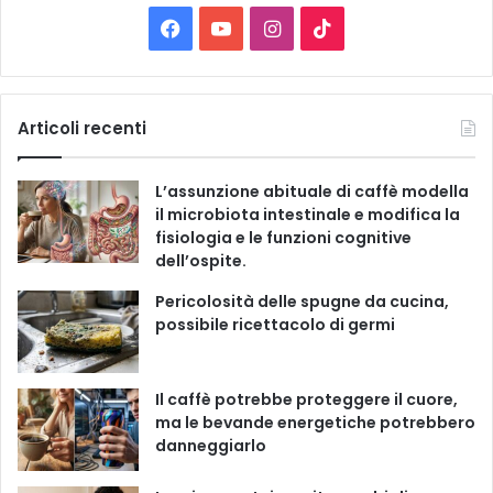
C
F
Y
I
T
a
t
a
o
n
i
e
g
c
u
s
k
Articoli recenti
o
r
e
T
t
T
i
L’assunzione abituale di caffè modella
e
b
u
a
o
il microbiota intestinale e modifica la
fisiologia e le funzioni cognitive
o
b
g
k
dell’ospite.
o
e
r
Pericolosità delle spugne da cucina,
possibile ricettacolo di germi
k
a
m
Il caffè potrebbe proteggere il cuore,
ma le bevande energetiche potrebbero
danneggiarlo