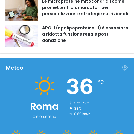
Le microproteine ​​mitocondriali come
promettenti biomarcatori per
personalizzare le strategie nutrizionali
APOL1 (apolipoproteina L1) è associato
a ridotta funzione renale post-
donazione
Meteo
36
℃
Roma
37º - 28º
38%
0.89 km/h
Cielo sereno