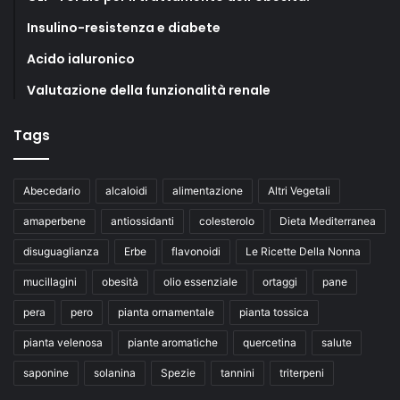
Insulino-resistenza e diabete
Acido ialuronico
Valutazione della funzionalità renale
Tags
Abecedario
alcaloidi
alimentazione
Altri Vegetali
amaperbene
antiossidanti
colesterolo
Dieta Mediterranea
disuguaglianza
Erbe
flavonoidi
Le Ricette Della Nonna
mucillagini
obesità
olio essenziale
ortaggi
pane
pera
pero
pianta ornamentale
pianta tossica
pianta velenosa
piante aromatiche
quercetina
salute
saponine
solanina
Spezie
tannini
triterpeni