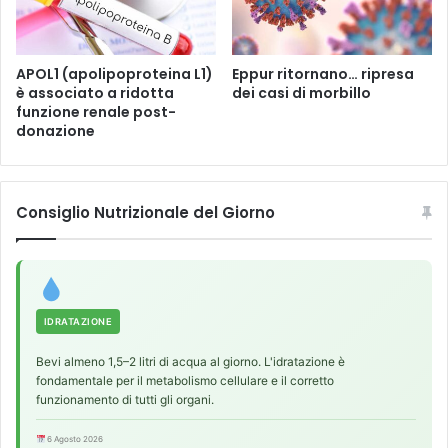
l
o
s
t
APOL1 (apolipoproteina L1)
Eppur ritornano… ripresa
è associato a ridotta
dei casi di morbillo
r
funzione renale post-
e
donazione
s
s
e
r
Consiglio Nutrizionale del Giorno
a
f
f
o
r
z
IDRATAZIONE
a
Bevi almeno 1,5–2 litri di acqua al giorno. L'idratazione è
i
fondamentale per il metabolismo cellulare e il corretto
l
funzionamento di tutti gli organi.
e
g
6 Agosto 2026