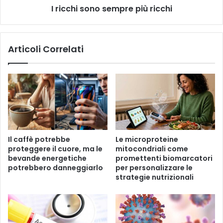
b
I ricchi sono sempre più ricchi
n
e
o
n
s
e
e
Articoli Correlati
a
m
l
p
l
r
a
e
s
p
a
i
l
ù
u
r
t
i
Il caffè potrebbe
Le microproteine ​​
e
c
proteggere il cuore, ma le
mitocondriali come
,
c
bevande energetiche
promettenti biomarcatori
r
h
potrebbero danneggiarlo
per personalizzare le
i
i
strategie nutrizionali
d
u
c
e