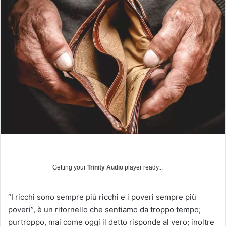
v
i
a
u
n
'
e
m
a
i
l
Getting your
Trinity Audio
player ready...
“I ricchi sono sempre più ricchi e i poveri sempre più
poveri”, è un ritornello che sentiamo da troppo tempo;
purtroppo, mai come oggi il detto risponde al vero; inoltre