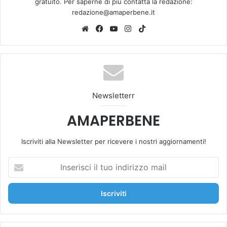
gratuito. Per saperne di più contatta la redazione:
redazione@amaperbene.it
We
Fa
Yo
Ins
Tik
bsi
ce
u
tag
To
te
bo
Tu
ra
k
ok
be
m
Newsletterr
AMAPERBENE
Iscriviti alla Newsletter per ricevere i nostri aggiornamenti!
I
n
s
e
r
i
s