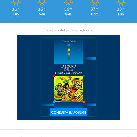
36
35
36
37
38
℃
℃
℃
℃
℃
Gio
Ven
Sab
Dom
Lun
La logica della disuguaglianza