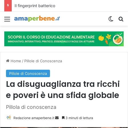
L’assunzione abituale di caffè modella il microbiota intestinale e modifica la fisiologia e le funzioni cognitive dell’ospite.
Menu
Cambi
R
Home
/
Pillole di Conoscenza
Pillole di Conoscenza
La disuguaglianza tra ricchi
e poveri è una sfida globale
Pillola di conoscenza
Redazione amaperbene.it
I
3 minuti di lettura
n