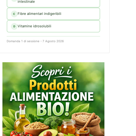
intestinale
Fibre alimentari indigeribili
C
Vitamine idrosolubili
D
Domanda 1 di sessione - 7 Agosto 2026