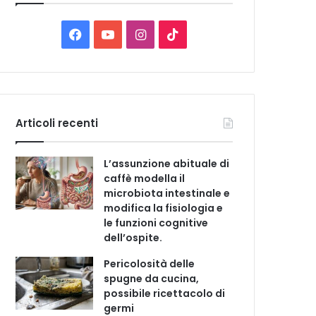
C
a
t
F
Y
I
T
e
a
o
n
i
g
o
c
u
s
k
r
i
e
T
t
T
e
Articoli recenti
b
u
a
o
L’assunzione abituale di
o
b
g
k
caffè modella il
microbiota intestinale e
o
e
r
modifica la fisiologia e
le funzioni cognitive
k
a
dell’ospite.
m
Pericolosità delle
spugne da cucina,
possibile ricettacolo di
germi