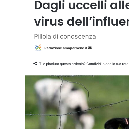
Dagli uccelli all
virus dell’influ
Pillola di conoscenza
Redazione amaperbene.it
I
n
v
Ti è piaciuto questo articolo? Condividilo con la tua rete
i
a
u
n
'
e
m
a
i