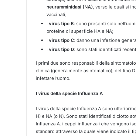
neuramminidasi (NA)
, verso le quali si i
vaccinati;
i
virus tipo B
: sono presenti solo nell’uomo
proteine di superficie HA e NA;
i
virus tipo C
: danno una infezione genera
i
virus tipo D
: sono stati identificati recen
I primi due sono responsabili della sintomatolog
clinica (generalmente asintomatico); del tipo D n
infettare l’uomo.
I virus della specie Influenza A
I virus della specie Influenza A sono ulteriormen
H) e NA (o N). Sono stati identificati diciotto sot
Influenza A. i ceppi influenzali che vengono is
standard attraverso la quale viene indicato il ti