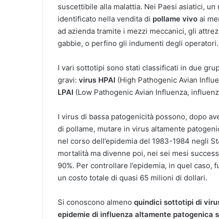
suscettibile alla malattia. Nei Paesi asiatici, u
identificato nella vendita di
pollame vivo
ai mer
ad azienda tramite i mezzi meccanici, gli attre
gabbie, o perfino gli indumenti degli operatori.
I vari sottotipi sono stati classificati in due g
gravi:
virus HPAI
(High Pathogenic Avian Influe
LPAI
(Low Pathogenic Avian Influenza, influenza
I virus di bassa patogenicità possono, dopo av
di pollame, mutare in virus altamente patogeni
nel corso dell’epidemia del 1983-1984 negli Sta
mortalità ma divenne poi, nei sei mesi successi
90%. Per controllare l’epidemia, in quel caso, f
un costo totale di quasi 65 milioni di dollari.
Si conoscono almeno
quindici sottotipi di viru
epidemie di influenza altamente patogenica so