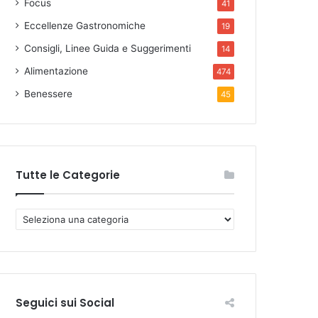
Focus
41
Eccellenze Gastronomiche
19
Consigli, Linee Guida e Suggerimenti
14
Alimentazione
474
Benessere
45
Tutte le Categorie
T
u
t
t
e
l
Seguici sui Social
e