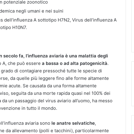
un potenziale zoonotico
ndemica negli umani e nei suini
s dell’influenza A sottotipo H7N2, Virus dell’influenza A
totipo H10N7.
un secolo fa, l’influenza aviaria è una malattia degli
po A, che può essere
a bassa o ad alta patogenicità
.
in grado di contagiare pressoché tutte le specie di
rse, da quelle più leggere fino alle forme altamente
mie acute. Se causata da una forma altamente
viso, seguita da una morte rapida quasi nel 100% dei
a da un passaggio del virus aviario all’uomo, ha messo
evenzione in tutto il mondo.
dell’influenza aviaria sono
le anatre selvatiche
,
me da allevamento (polli e tacchini), particolarmente