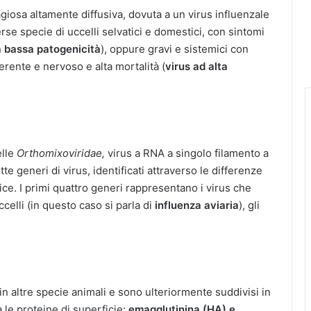
tagiosa altamente diffusiva, dovuta a un virus influenzale
erse specie di uccelli selvatici e domestici, con sintomi
a bassa patogenicità
), oppure gravi e sistemici con
erente e nervoso e alta mortalità (
virus ad alta
elle
Orthomixoviridae,
virus a RNA a singolo filamento a
 generi di virus, identificati attraverso le differenze
ice. I primi quattro generi rappresentano i virus che
celli (in questo caso si parla di
influenza aviaria
), gli
 in altre specie animali e sono ulteriormente suddivisi in
ra le proteine di superficie:
emagglutinina (HA) e