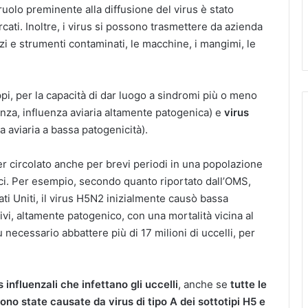
n ruolo preminente alla diffusione del virus è stato
cati. Inoltre, i virus si possono trasmettere da azienda
zzi e strumenti contaminati, le macchine, i mangimi, le
ruppi, per la capacità di dar luogo a sindromi più o meno
nza, influenza aviaria altamente patogenica) e
virus
 aviaria a bassa patogenicità).
er circolato anche per brevi periodi in una popolazione
ci. Per esempio, secondo quanto riportato dall’OMS,
ti Uniti, il virus H5N2 inizialmente causò bassa
vi, altamente patogenico, con una mortalità vicina al
u necessario abbattere più di 17 milioni di uccelli, per
s influenzali che infettano gli uccelli
, anche se
tutte le
no state causate da virus di tipo A dei sottotipi H5 e