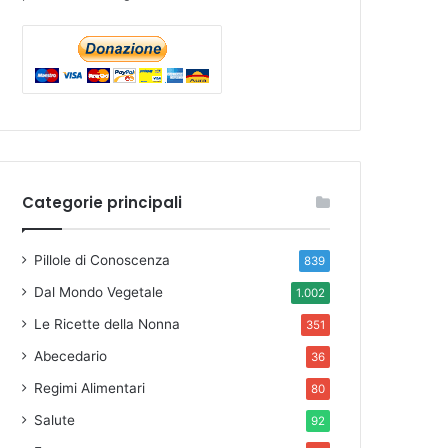
Categorie principali
Pillole di Conoscenza
839
Dal Mondo Vegetale
1.002
Le Ricette della Nonna
351
Abecedario
36
Regimi Alimentari
80
Salute
92