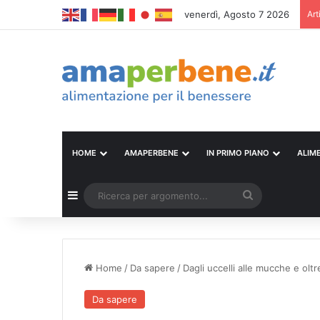
venerdì, Agosto 7 2026
Art
HOME
AMAPERBENE
IN PRIMO PIANO
ALIM
Barra laterale
Ricerca
per
argomento...
Home
/
Da sapere
/
Dagli uccelli alle mucche e oltre,
Da sapere