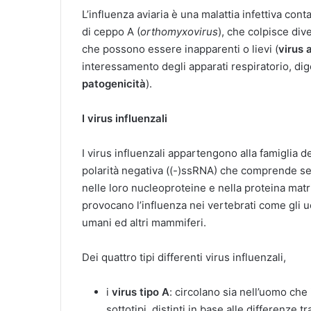
L’influenza aviaria è una malattia infettiva con
di ceppo A (
orthomyxovirus
), che colpisce div
che possono essere inapparenti o lievi (
virus 
interessamento degli apparati respiratorio, dig
patogenicità
).
I virus influenzali
I virus influenzali appartengono alla famiglia d
polarità negativa ((-)ssRNA) che comprende sette
nelle loro nucleoproteine e nella proteina matr
provocano l’influenza nei vertebrati come gli uc
umani ed altri mammiferi.
Dei quattro tipi differenti virus influenzali,
i
virus tipo A
: circolano sia nell’uomo che
sottotipi, distinti in base alle differenze t