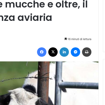
e mucche e oltre, il
enza aviaria
16 minuti di lettura
Facebook
X
LinkedIn
Messenger
Stampa